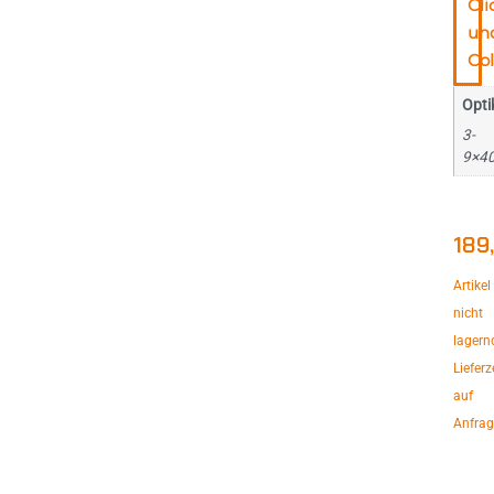
Cli
un
Col
Opti
3-
9×4
189
Artikel
nicht
lagern
Lieferz
auf
Anfrag