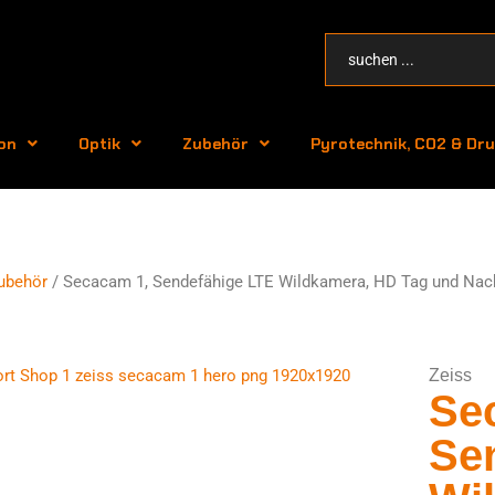
on
Optik
Zubehör
Pyrotechnik, CO2 & Dru
ubehör
/ Secacam 1, Sendefähige LTE Wildkamera, HD Tag und Nacht
Zeiss
Se
Se