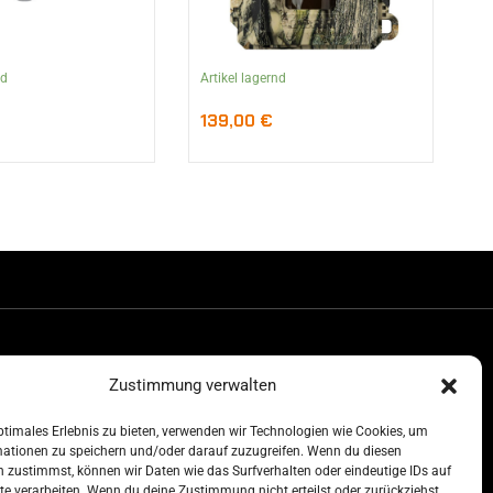
nd
Artikel lagernd
139,00
€
Zustimmung verwalten
srecht
ptimales Erlebnis zu bieten, verwenden wir Technologien wie Cookies, um
mationen zu speichern und/oder darauf zuzugreifen. Wenn du diesen
wertes
 zustimmst, können wir Daten wie das Surfverhalten oder eindeutige IDs auf
tores
te verarbeiten. Wenn du deine Zustimmung nicht erteilst oder zurückziehst,