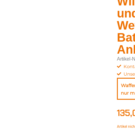
Wi
un
Wet
Bat
An
Artikel-
Kont
Unse
Waffe
nur mi
135
Artikel nic