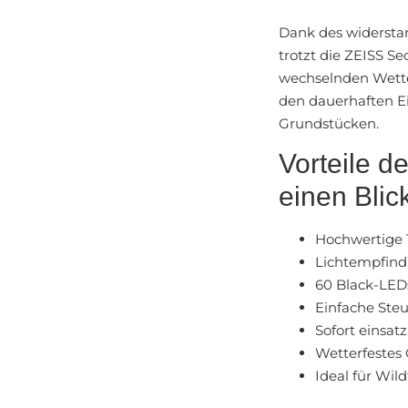
Dank des widersta
trotzt die ZEISS S
wechselnden Wetter
den dauerhaften E
Grundstücken.
Vorteile 
einen Blic
Hochwertige
Lichtempfindl
60 Black-LED
Einfache Ste
Sofort einsatz
Wetterfestes
Ideal für Wi