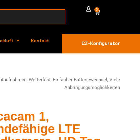
0
ckluft
Kontakt
CZ-Konfigurator
aufnahmen, Wetterfest, Einfacher Batteriewechsel, Viele
Anbringungsmöglichkeiten
cacam 1,
ndefähige LTE