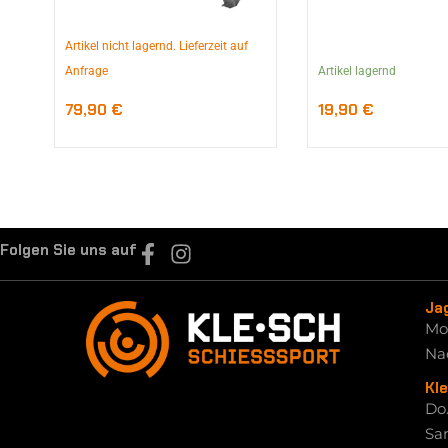
Artikel nicht lagernd. Lieferzeit auf
Anfrage
Artikel lagernd
79,90
€
19,90
€
Folgen Sie uns auf
Ja
Mo.
Na
Kl
Do.
Sam