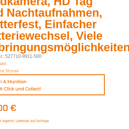
ldkamera, HD Tag
d Nachtaufnahmen,
terfest, Einfacher
teriewechsel, Viele
bringungsmöglichkeite
Nr.: 527710-9911-500
akt
re Stores
n & Munition
t Click und Collect!
,00
€
ht lagernd. Lieferzeit auf Anfrage