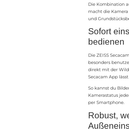
Die Kombination au
macht die Kamera 
und Grundstücksbe
Sofort ein
bedienen
Die ZEISS Secacam 
besonders benutzer
direkt mit der Wil
Secacam App
läss
So kannst du Bilde
Kamerastatus jeder
per Smartphone.
Robust, we
Außeneins