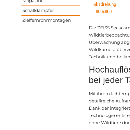
Magazine
Schalldämpfer
Zielfernrohrmontagen
Die ZEISS Secacam 
Wildtierbeobachtun
Überwachung abgel
Wildkamera überze
Technik und brillan
Hochauflö
bei jeder 
Mit ihrem lichtemp
detailreiche Aufna
Dank der integrie
Technologie entste
ohne Wildtiere durc