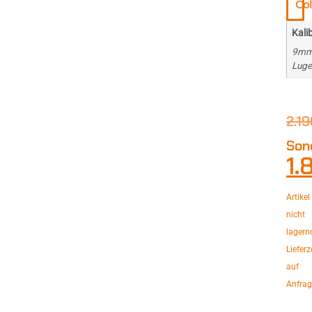
Col
Kali
9m
Luge
2.1
Son
1.
Artikel
nicht
lagern
Lieferz
auf
Anfrag