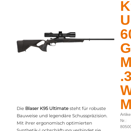
K
U
6
G
M
.
W
M
Die
Blaser K95 Ultimate
steht für robuste
Artike
Bauweise und legendäre Schusspräzision.
Nr.:
Mit ihrer ergonomisch optimierten
8050
Synthetik‑Lochschäftung verbindet sie