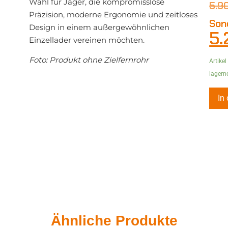
Wahl für Jäger, die kompromisslose
5.9
Präzision, moderne Ergonomie und zeitloses
Son
Design in einem außergewöhnlichen
5
Einzellader vereinen möchten.
Foto: Produkt ohne Zielfernrohr
Artikel
lagern
In
Ähnliche Produkte