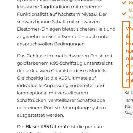
K
klassische Jagdtradition mit moderner
U
Funktionalität auf höchstem Niveau. Der
S
schwarzbraune Schaft mit schwarzen
Wa
Elastomer‑Einlagen bietet sicheren Halt und
&
angenehmen Schießkomfort – auch unter
Mu
anspruchsvollen Bedingungen.
nu
Das Gehäuse im mattschwarzen Finish mit
mi
goldfarbenem K95‑Schriftzug unterstreicht
Cli
den exklusiven Charakter dieses Modells.
un
Gleichzeitig ist die K95 Ultimate auf
Col
individuelle Anpassung vorbereitet und
kann optional mit verstellbarem
Kali
Schaftrücken, verstellbarer Schaftkappe
.300
Win.
oder einem Rückstoßdämpfungssystem
Mag
ausgestattet werden.
Die
Blaser K95 Ultimate
ist die perfekte