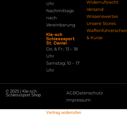
Widerrufsrecht
Uhr
Versand
Nachmittags
Wissenswertes
nach
Unsere Stores
Vereinbarung
Waffenführerschei
Kle-sch
& Kurse
Schiesssport
St. Daniel:
Do. & Fr.: 13 – 18
Uhr
Samstag: 10 – 17
Uhr
© 2025 | Kle-sch
AGB
Datenschutz
Schiesssport Shop
Impressum
Vertrag widerrufen