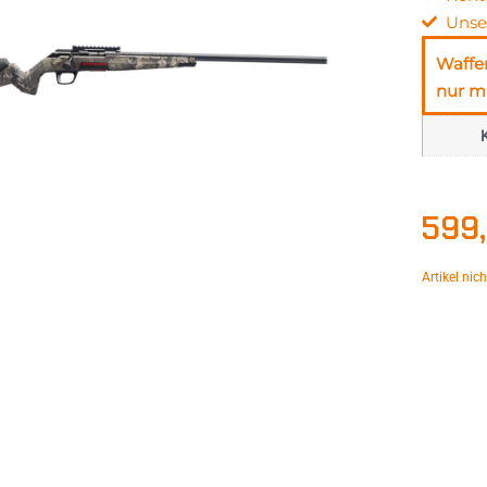
Unse
Waffe
nur mi
K
599
Artikel nic