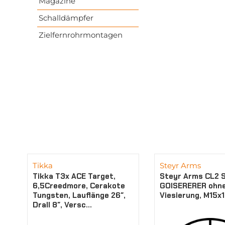
Magazine
Schalldämpfer
Zielfernrohrmontagen
Tikka
Steyr Arms
Tikka T3x ACE Target,
Steyr Arms CL2 
6,5Creedmore, Cerakote
GOISERERER ohn
Tungsten, Lauflänge 26″,
Viesierung, M15x1
Drall 8″, Versc...