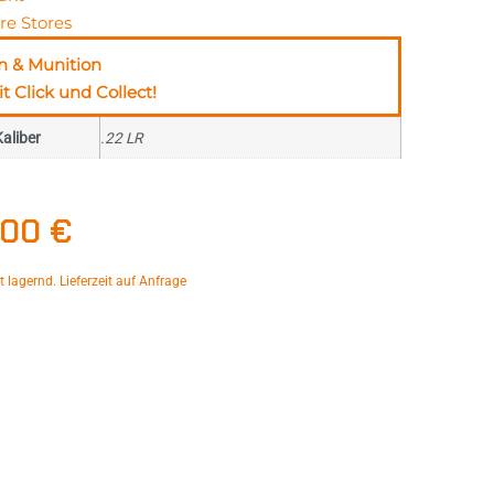
re Stores
n & Munition
t Click und Collect!
aliber
.22 LR
,00
€
ht lagernd. Lieferzeit auf Anfrage