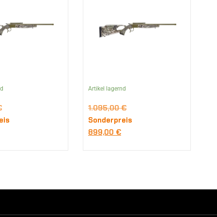
nd
Artikel lagernd
€
1.095,00
€
eis
Sonderpreis
899,00
€