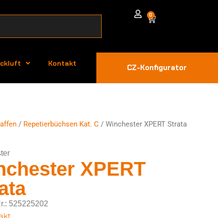
0
ckluft
Kontakt
CZ-Konfigurator
affen
/
Repetierbüchsen Kat. C
/ Winchester XPERT Strata
ter
nchester XPERT
ata
Nr.: 525225202
akt