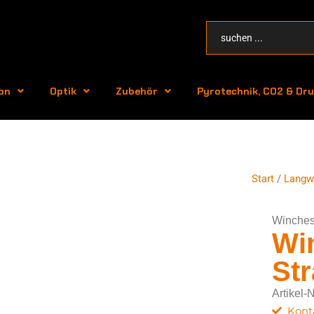
on
Optik
Zubehör
Pyrotechnik, CO2 & Dru
Start
/
Langw
Winches
Wi
Str
Artikel-
Kont