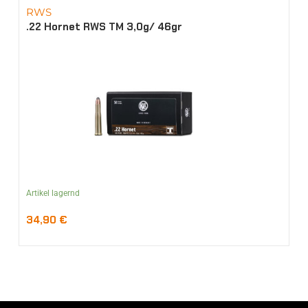
RWS
.22 Hornet RWS TM 3,0g/ 46gr
Artikel lagernd
34,90
€