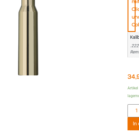
mi
Cli
un
Col
Kali
.222
Rem
34,
Artikel
lagern
In