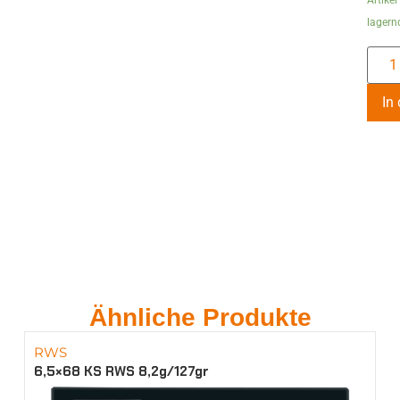
lagern
In
Ähnliche Produkte
RWS
6,5×68 KS RWS 8,2g/127gr