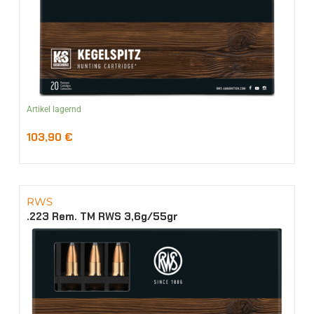
Artikel lagernd
103,90
€
RWS
.223 Rem. TM RWS 3,6g/55gr