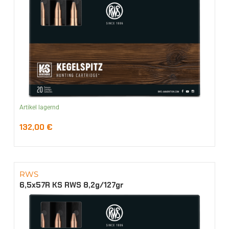
Artikel lagernd
132,00
€
RWS
6,5x57R KS RWS 8,2g/127gr