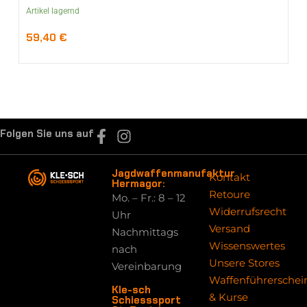
Artikel lagernd
59,40
€
Folgen Sie uns auf
Jagdwaffenmanufaktur
Kontakt
Hermagor:
Retoure
Mo. – Fr.: 8 – 12
Widerrufsrecht
Uhr
Versand
Nachmittags
Wissenswertes
nach
Unsere Stores
Vereinbarung
Waffenführerschei
Kle-sch
& Kurse
Schiesssport