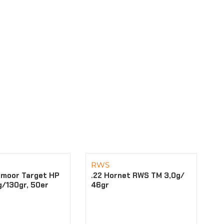
RWS
dmoor Target HP
.22 Hornet RWS TM 3,0g/
g/130gr, 50er
46gr