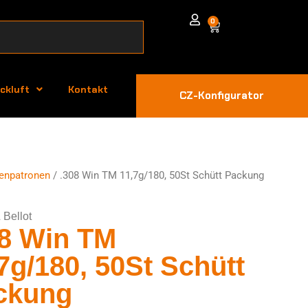
0
ckluft
Kontakt
CZ-Konfigurator
enpatronen
/ .308 Win TM 11,7g/180, 50St Schütt Packung
 Bellot
08 Win TM
7g/180, 50St Schütt
ckung