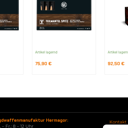
Artikel lagernd
Artikel lager
75,90
€
92,50
€
gdwaffenmanufaktur Hermagor:
Kontakt
 – Fr.: 8 – 12 Uhr