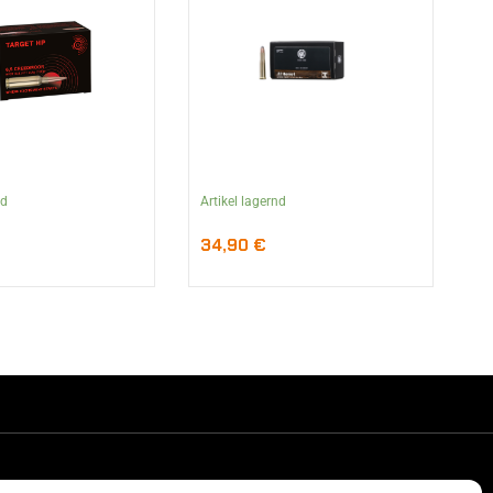
nd
Artikel lagernd
34,90
€