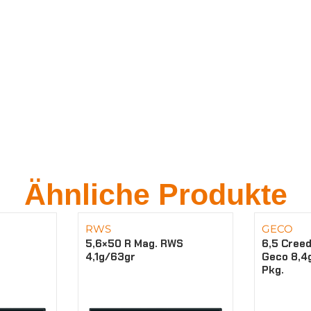
Ähnliche Produkte
RWS
GECO
5,6×50 R Mag. RWS
6,5 Cree
4,1g/63gr
Geco 8,4
Pkg.