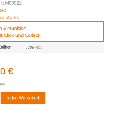
Nr.: M03922
akt
re Stores
n & Munition
t Click und Collect!
aliber
.308 Win.
20
€
ernd
In den Warenkorb