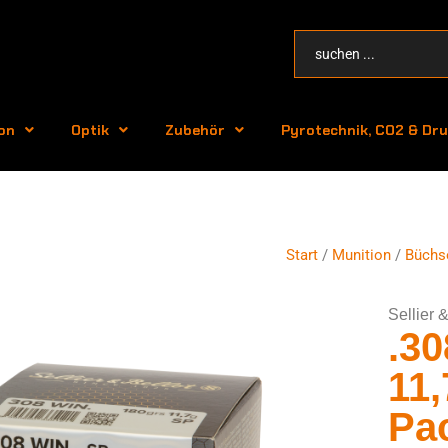
on
Optik
Zubehör
Pyrotechnik, CO2 & Dru
Start
/
Munition
/
Büchs
Sellier &
.3
11,
Pa