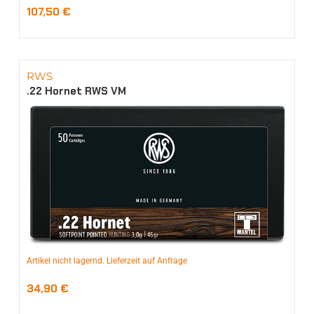
107,50
€
RWS
.22 Hornet RWS VM
Artikel nicht lagernd. Lieferzeit auf Anfrage
34,90
€