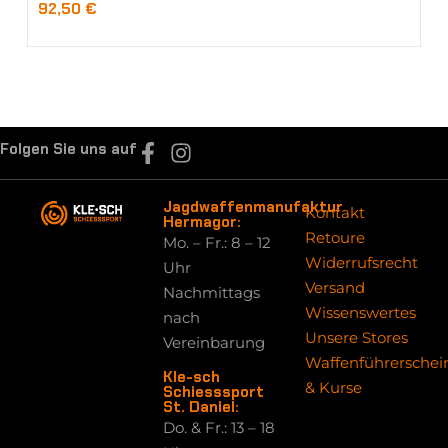
92,50
€
Folgen Sie uns auf
Jagdwaffenmanufaktur
Kontakt
Hermagor:
Retoure
Mo. – Fr.: 8 – 12
Widerrufsrecht
Uhr
Versand
Nachmittags
Wissenswertes
nach
Unsere Stores
Vereinbarung
Waffenführerschei
Kle-sch
& Kurse
Schiesssport
St. Daniel:
Do. & Fr.: 13 – 18