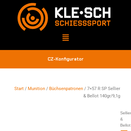
CZ-Konfigurator
Start
/
Munition
/
Büchsenpatronen
/ 7×57 R SP Sellier
& Bellot 140gr/9,1g
Sellie
&
Bellot