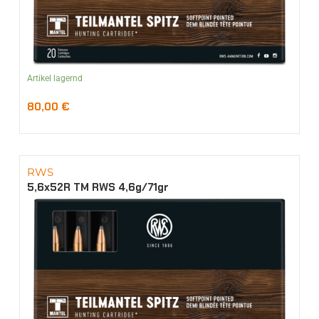
Artikel lagernd
80,00
€
RWS
5,6x52R TM RWS 4,6g/71gr