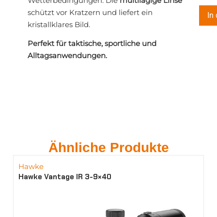
Wetterbedingungen. Die
multilagige Linse
schützt vor Kratzern und liefert ein
In
kristallklares Bild.
Perfekt für taktische, sportliche und
Alltagsanwendungen.
Ähnliche Produkte
Hawke
Hawke Vantage IR 3-9×40