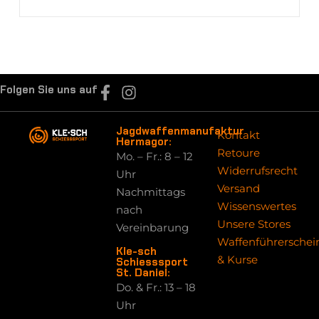
Folgen Sie uns auf
Jagdwaffenmanufaktur
Kontakt
Hermagor:
Retoure
Mo. – Fr.: 8 – 12
Widerrufsrecht
Uhr
Versand
Nachmittags
Wissenswertes
nach
Unsere Stores
Vereinbarung
Waffenführerschei
Kle-sch
& Kurse
Schiesssport
St. Daniel:
Do. & Fr.: 13 – 18
Uhr