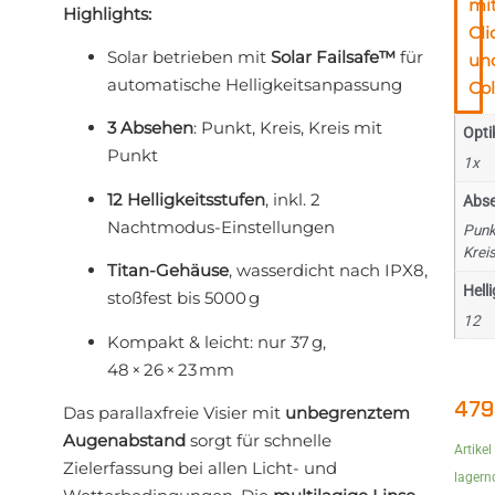
mi
Highlights:
Cli
Solar betrieben mit
Solar Failsafe™
für
un
automatische Helligkeitsanpassung
Col
3 Absehen
: Punkt, Kreis, Kreis mit
Opti
Punkt
1x
12 Helligkeitsstufen
, inkl. 2
Abs
Nachtmodus-Einstellungen
Punkt
Krei
Titan-Gehäuse
, wasserdicht nach IPX8,
Hell
stoßfest bis 5000 g
12
Kompakt & leicht: nur 37 g,
48 × 26 × 23 mm
479
Das parallaxfreie Visier mit
unbegrenztem
Augenabstand
sorgt für schnelle
Artikel
Zielerfassung bei allen Licht- und
lagern