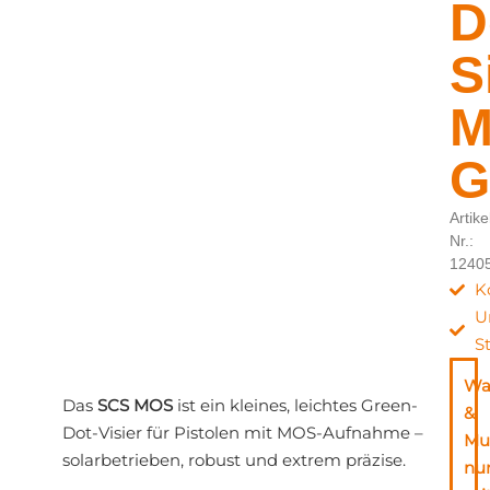
D
S
M
G
Artike
Nr.:
1240
K
U
S
Wa
Das
SCS MOS
ist ein kleines, leichtes Green-
&
Dot-Visier für Pistolen mit MOS-Aufnahme –
Mu
solarbetrieben, robust und extrem präzise.
nu