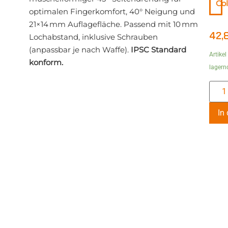
Col
optimalen Fingerkomfort, 40° Neigung und
21×14 mm Auflagefläche. Passend mit 10 mm
42,
Lochabstand, inklusive Schrauben
(anpassbar je nach Waffe).
IPSC Standard
Artikel
konform.
lagern
In