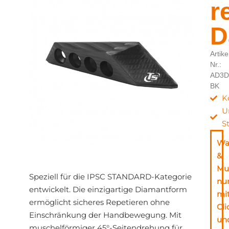
r
D
Artike
Nr.:
AD3D
BK
K
U
S
Wa
&
Mu
Speziell für die IPSC STANDARD-Kategorie
nu
entwickelt. Die einzigartige Diamantform
mi
ermöglicht sicheres Repetieren ohne
Cli
Einschränkung der Handbewegung. Mit
un
muschelförmiger 45°-Seitendrehung für