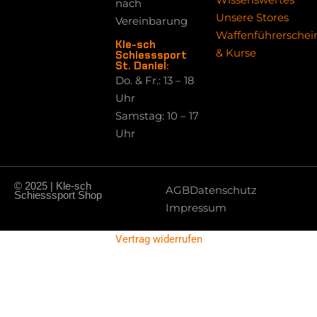
nach
Unsere Stores
Vereinbarung
Waffenführerschei
Kle-sch
& Kurse
Schiesssport
St. Daniel:
Do. & Fr.: 13 – 18
Uhr
Samstag: 10 – 17
Uhr
© 2025 | Kle-sch
AGB
Datenschutz
Schiesssport Shop
Impressum
Vertrag widerrufen