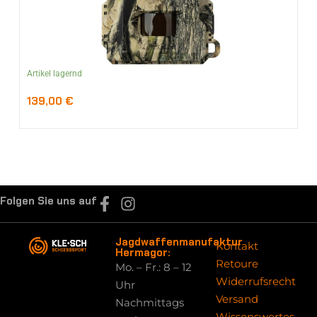
Artikel lagernd
139,00
€
Folgen Sie uns auf
Jagdwaffenmanufaktur
Kontakt
Hermagor:
Retoure
Mo. – Fr.: 8 – 12
Widerrufsrecht
Uhr
Versand
Nachmittags
Wissenswertes