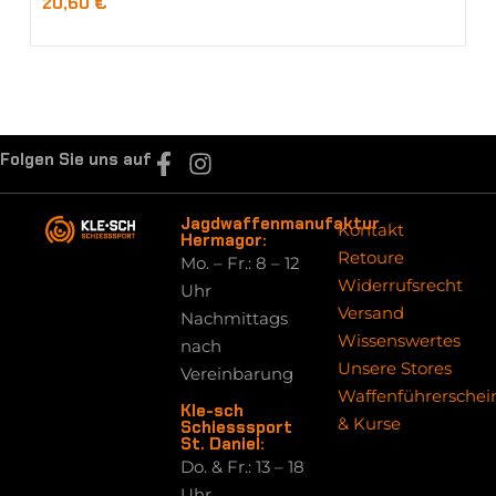
20,60
€
Folgen Sie uns auf
Jagdwaffenmanufaktur
Kontakt
Hermagor:
Retoure
Mo. – Fr.: 8 – 12
Widerrufsrecht
Uhr
Versand
Nachmittags
Wissenswertes
nach
Unsere Stores
Vereinbarung
Waffenführerschei
Kle-sch
& Kurse
Schiesssport
St. Daniel:
Do. & Fr.: 13 – 18
Uhr