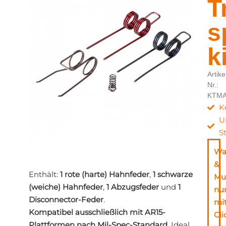
T
s
k
Artike
Nr.:
KTM
K
U
S
Wa
&
Enthält:
1 rote (harte) Hahnfeder
,
1 schwarze
Mu
(weiche) Hahnfeder
,
1 Abzugsfeder
und
1
nu
Disconnector-Feder
.
mi
Kompatibel ausschließlich mit AR15-
Cli
Plattformen nach Mil-Spec-Standard
. Ideal