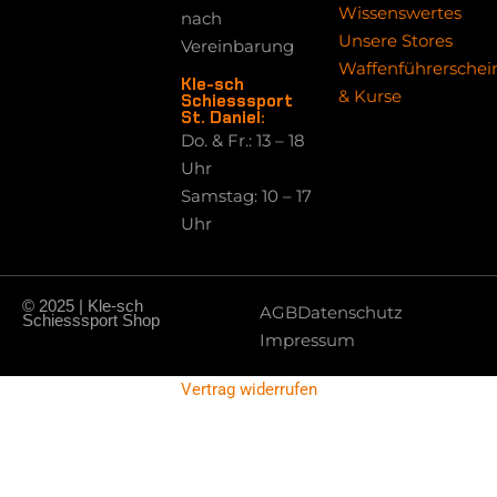
Wissenswertes
nach
Unsere Stores
Vereinbarung
Waffenführerschei
Kle-sch
& Kurse
Schiesssport
St. Daniel:
Do. & Fr.: 13 – 18
Uhr
Samstag: 10 – 17
Uhr
© 2025 | Kle-sch
AGB
Datenschutz
Schiesssport Shop
Impressum
Vertrag widerrufen