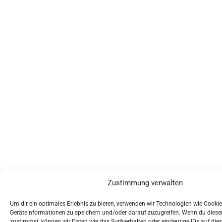
Zustimmung verwalten
Um dir ein optimales Erlebnis zu bieten, verwenden wir Technologien wie Cooki
Geräteinformationen zu speichern und/oder darauf zuzugreifen. Wenn du dies
zustimmst, können wir Daten wie das Surfverhalten oder eindeutige IDs auf die