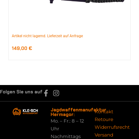
Artikel nicht lagernd. Lieferzeit auf Anfrage
149,00
€
Folgen Sie uns auf
Jagdwaffenmanufaktur
Kontakt
Hermagor:
Retoure
Mo. – Fr.: 8 – 12
Widerrufsrecht
Uhr
Versand
Nachmittags