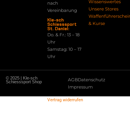
Wissenswertes
nach
Unsere Stores
Vereinbarung
Waffenführerschei
Kle-sch
& Kurse
Schiesssport
St. Daniel:
Do. & Fr.: 13 – 18
Uhr
Samstag: 10 – 17
Uhr
© 2025 | Kle-sch
AGB
Datenschutz
Schiesssport Shop
Impressum
Vertrag widerrufen