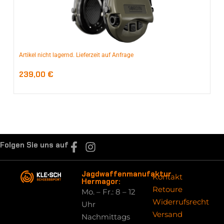
Artikel nicht lagernd. Lieferzeit auf Anfrage
239,00
€
Folgen Sie uns auf
Jagdwaffenmanufaktur
Kontakt
Hermagor:
Retoure
Mo. – Fr.: 8 – 12
Widerrufsrecht
Uhr
Versand
Nachmittags