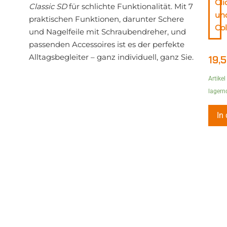
Cli
Classic SD
für schlichte Funktionalität. Mit 7
un
praktischen Funktionen, darunter Schere
Col
und Nagelfeile mit Schraubendreher, und
passenden Accessoires ist es der perfekte
Alltagsbegleiter – ganz individuell, ganz Sie.
19,
Artikel
lagern
In