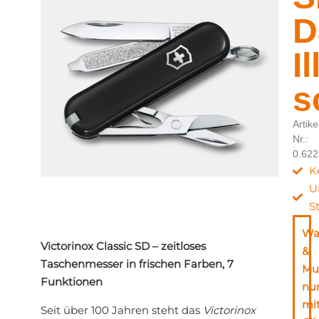
D
I
s
Artike
Nr.:
0.62
K
U
S
Wa
Victorinox Classic SD – zeitloses
&
Taschenmesser in frischen Farben, 7
Mu
Funktionen
nu
mi
Seit über 100 Jahren steht das
Victorinox