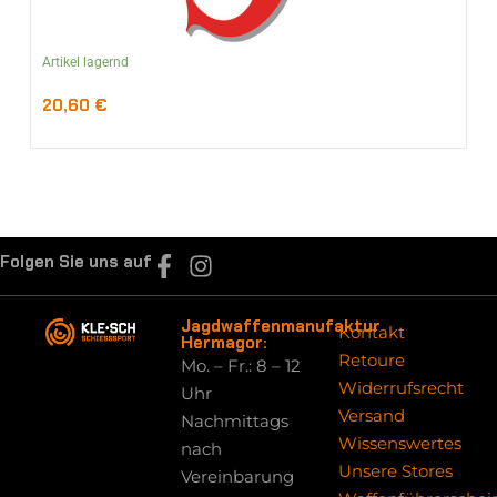
Artikel lagernd
20,60
€
Folgen Sie uns auf
Jagdwaffenmanufaktur
Kontakt
Hermagor:
Retoure
Mo. – Fr.: 8 – 12
Widerrufsrecht
Uhr
Versand
Nachmittags
Wissenswertes
nach
Unsere Stores
Vereinbarung