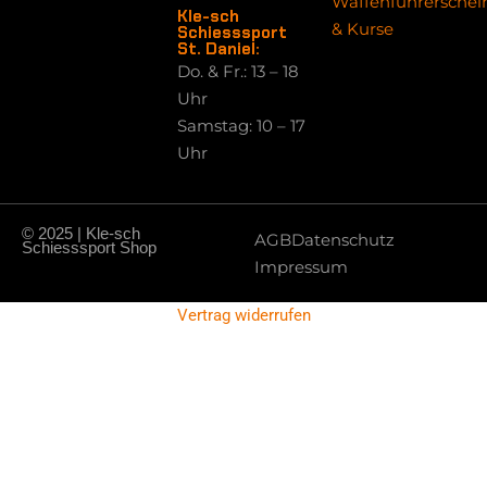
Waffenführerschei
Kle-sch
& Kurse
Schiesssport
St. Daniel:
Do. & Fr.: 13 – 18
Uhr
Samstag: 10 – 17
Uhr
© 2025 | Kle-sch
AGB
Datenschutz
Schiesssport Shop
Impressum
Vertrag widerrufen