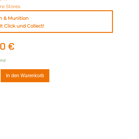
re Stores
n & Munition
t Click und Collect!
00
€
ernd
In den Warenkorb