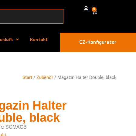
0
ckluft
Kontakt
CZ-Konfigurator
Start
/
Zubehör
/ Magazin Halter Double, black
azin Halter
ble, black
-Nr.: SGMAGB
akt