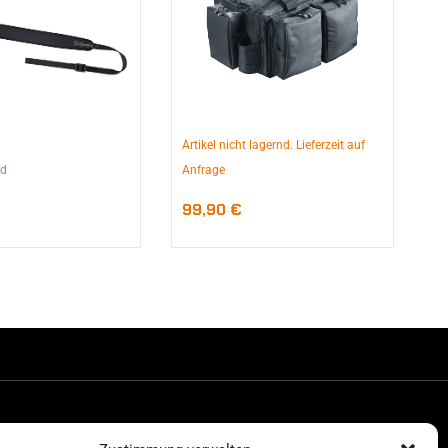
Artikel nicht lagernd. Lieferzeit auf
nd
Anfrage
99,90
€