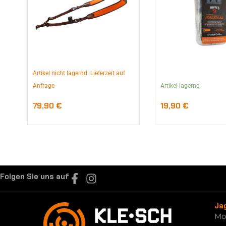
Artikel nicht lagernd. Lieferzeit auf
Anfrage
Artikel lagernd
79,90
€
19,90
€
Folgen Sie uns auf
Ja
Mo.