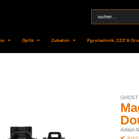
on
Optik
Zubehör
Pyrotechnik, CO2 & Dru
GHOST
Mag
Dou
Artikel
Kont