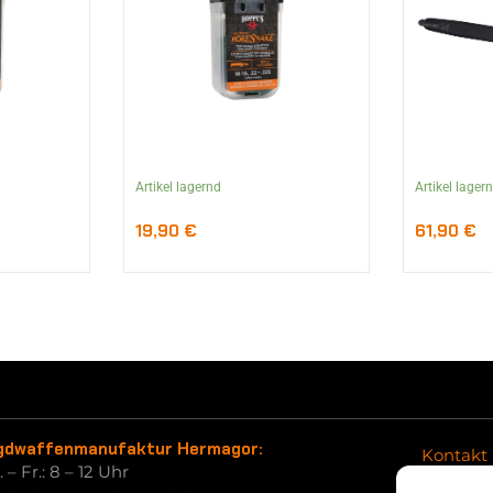
Artikel lagernd
Artikel lager
19,90
€
61,90
€
gdwaffenmanufaktur Hermagor:
Kontakt
 – Fr.: 8 – 12 Uhr
Retoure