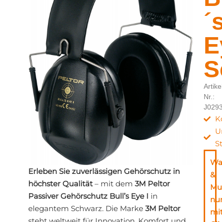
´
E
S
Artike
Nr.:
J029
K
U
S
Wa
Erleben Sie zuverlässigen Gehörschutz in
&
höchster Qualität
– mit dem
3M Peltor
Mu
Passiver Gehörschutz Bull’s Eye I
in
nu
elegantem Schwarz. Die Marke
3M Peltor
mi
steht weltweit für Innovation, Komfort und