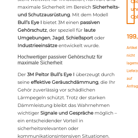
Cli
maximale Sicherheit im Bereich
Sicherheits-
un
und Schutzausrüstung
. Mit dem Modell
Col
Bull’s Eye I
bietet 3M einen
passiven
Gehörschutz
, der speziell für
laute
199
Umgebungen
,
Jagd
,
Schießsport
oder
Industrieeinsätze
entwickelt wurde.
Artikel
nicht
Hochwertiger passiver Gehörschutz für
maximale Sicherheit
lagern
Lieferz
Der
3M Peltor Bull’s Eye I
überzeugt durch
auf
seine
effektive Geräuschdämmung
, die Ihr
Anfrag
Gehör zuverlässig vor schädlichen
Lärmpegeln schützt. Trotz der starken
Dämmleistung bleibt das Wahrnehmen
wichtiger
Signale und Gespräche
möglich –
ein entscheidender Vorteil in
sicherheitsrelevanten oder
kommunikationsintensiven Situationen.