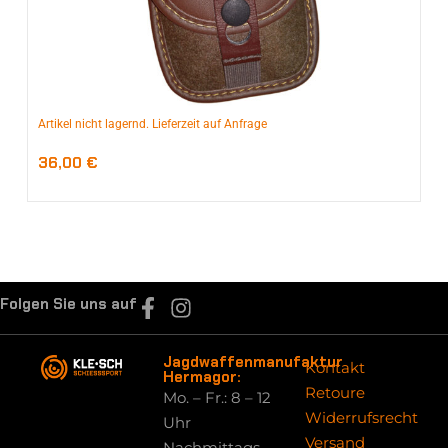
Artikel nicht lagernd. Lieferzeit auf Anfrage
36,00
€
Folgen Sie uns auf
Jagdwaffenmanufaktur
Kontakt
Hermagor:
Retoure
Mo. – Fr.: 8 – 12
Widerrufsrecht
Uhr
Versand
Nachmittags