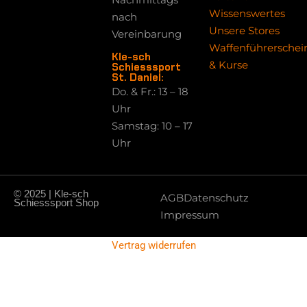
Wissenswertes
nach
Unsere Stores
Vereinbarung
Waffenführerschei
Kle-sch
& Kurse
Schiesssport
St. Daniel:
Do. & Fr.: 13 – 18
Uhr
Samstag: 10 – 17
Uhr
© 2025 | Kle-sch
AGB
Datenschutz
Schiesssport Shop
Impressum
Vertrag widerrufen