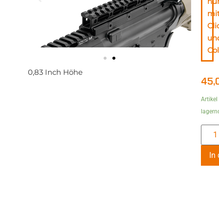
nu
mi
Cli
un
Col
0,83 Inch Höhe
45,
Artikel
lagern
In