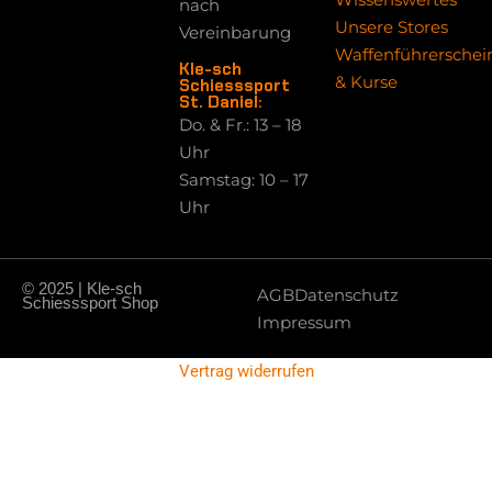
nach
Unsere Stores
Vereinbarung
Waffenführerschei
Kle-sch
& Kurse
Schiesssport
St. Daniel:
Do. & Fr.: 13 – 18
Uhr
Samstag: 10 – 17
Uhr
© 2025 | Kle-sch
AGB
Datenschutz
Schiesssport Shop
Impressum
Vertrag widerrufen