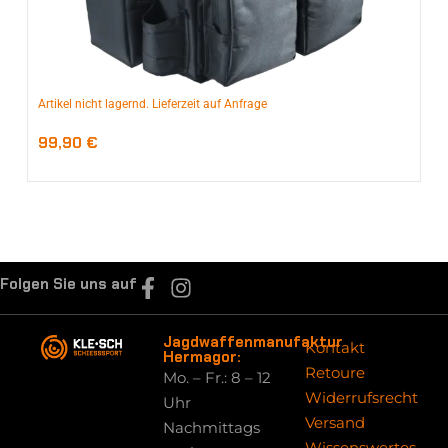
Artikel nicht lagernd. Lieferzeit auf Anfrage
99,90
€
Folgen Sie uns auf
Jagdwaffenmanufaktur
Kontakt
Hermagor:
Retoure
Mo. – Fr.: 8 – 12
Widerrufsrecht
Uhr
Versand
Nachmittags
Wissenswertes