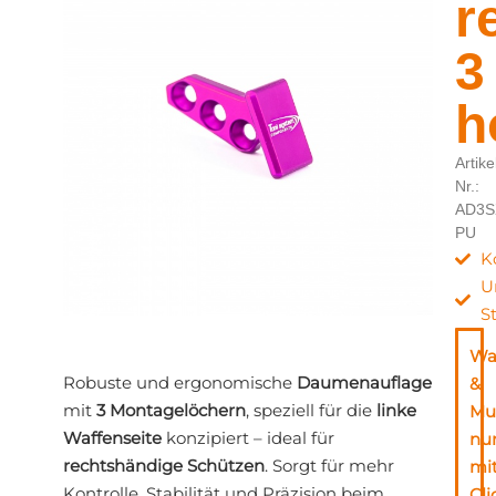
r
3
h
Artike
Nr.:
AD3S
PU
K
U
S
Wa
Robuste und ergonomische
Daumenauflage
&
mit
3 Montagelöchern
, speziell für die
linke
Mu
Waffenseite
konzipiert – ideal für
nu
rechtshändige Schützen
. Sorgt für mehr
mi
Kontrolle, Stabilität und Präzision beim
Cli