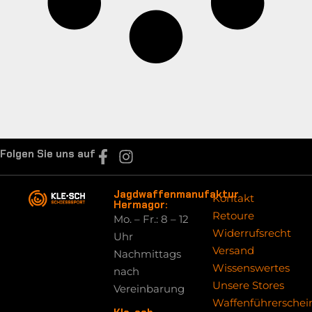
Folgen Sie uns auf
Jagdwaffenmanufaktur
Kontakt
Hermagor:
Retoure
Mo. – Fr.: 8 – 12
Widerrufsrecht
Uhr
Versand
Nachmittags
Wissenswertes
nach
Unsere Stores
Vereinbarung
Waffenführerschei