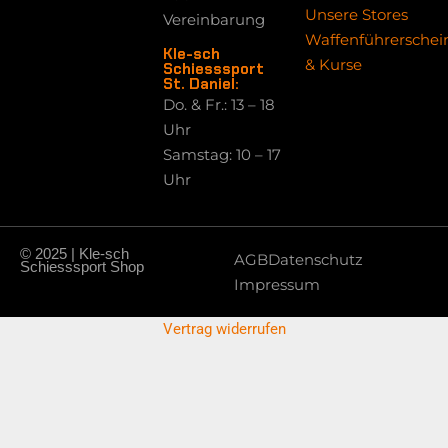
Unsere Stores
Vereinbarung
Waffenführerschei
Kle-sch
& Kurse
Schiesssport
St. Daniel:
Do. & Fr.: 13 – 18
Uhr
Samstag: 10 – 17
Uhr
© 2025 | Kle-sch
AGB
Datenschutz
Schiesssport Shop
Impressum
Vertrag widerrufen