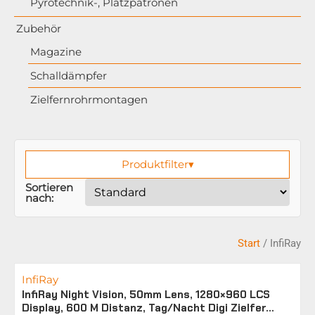
Pyrotechnik-, Platzpatronen
Zubehör
Magazine
Schalldämpfer
Zielfernrohrmontagen
Produktfilter
▾
Sortieren
nach:
Start
/ InfiRay
InfiRay
InfiRay Night Vision, 50mm Lens, 1280×960 LCS
Display, 600 M Distanz, Tag/Nacht Digi Zielfer...