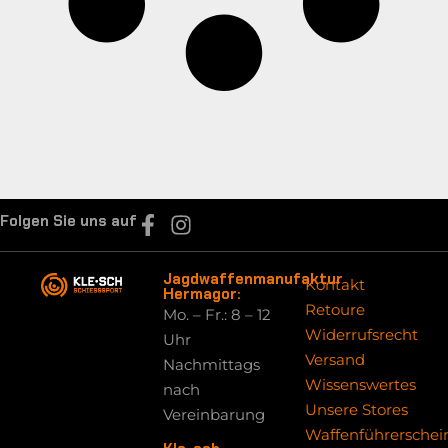
Folgen Sie uns auf
Jagdwaffenmanufaktur
Kontakt
Hermagor:
Retoure
Mo. – Fr.: 8 – 12
Widerrufsrecht
Uhr
Versand
Nachmittags
Wissenswertes
nach
Unsere Stores
Vereinbarung
Waffenführerschei