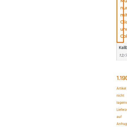
Mu
nu
mi
Cli
un
Col
Kali
12/
1.1
Artikel
nicht
lagern
Lieferz
auf
Anfrag