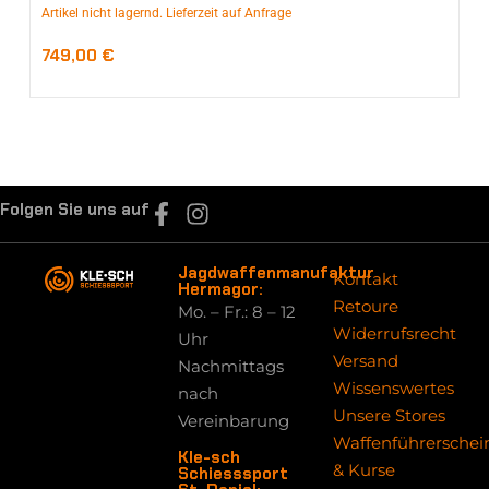
Artikel nicht lagernd. Lieferzeit auf Anfrage
749,00
€
Folgen Sie uns auf
Jagdwaffenmanufaktur
Kontakt
Hermagor:
Retoure
Mo. – Fr.: 8 – 12
Widerrufsrecht
Uhr
Versand
Nachmittags
Wissenswertes
nach
Unsere Stores
Vereinbarung
Waffenführerschei
Kle-sch
& Kurse
Schiesssport