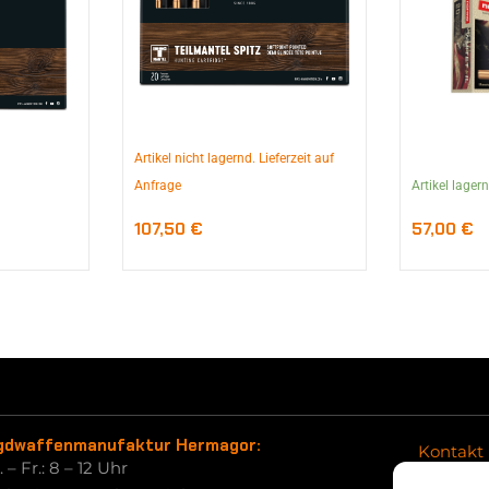
Artikel nicht lagernd. Lieferzeit auf
Anfrage
Artikel lager
107,50
€
57,00
€
gdwaffenmanufaktur Hermagor:
Kontakt
 – Fr.: 8 – 12 Uhr
Retoure