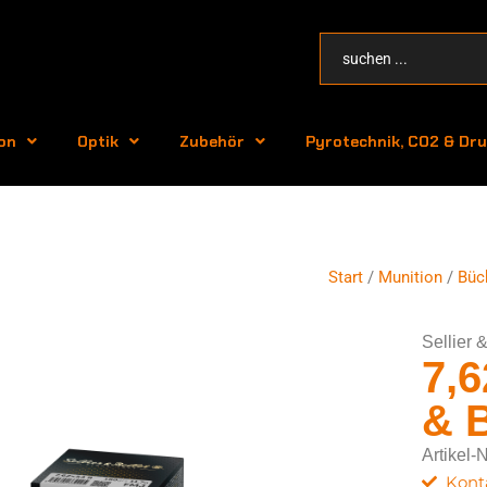
on
Optik
Zubehör
Pyrotechnik, CO2 & Dru
Start
/
Munition
/
Büc
Sellier &
7,6
& B
Artikel-
Kont