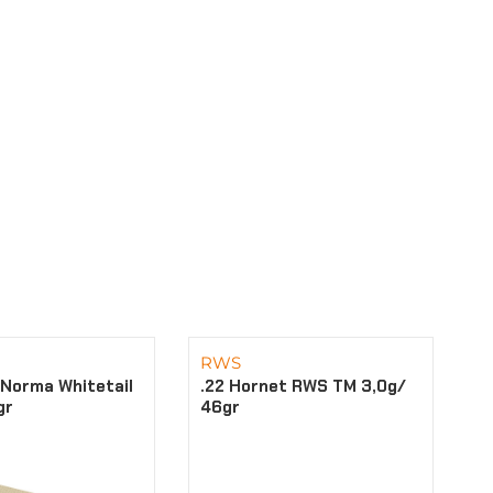
RWS
 Norma Whitetail
.22 Hornet RWS TM 3,0g/
gr
46gr