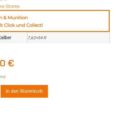
re Stores
n & Munition
t Click und Collect!
aliber
7,62×54 R
60
€
ernd
In den Warenkorb