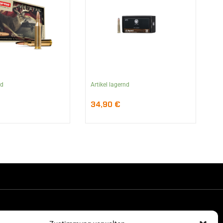
nd
Artikel lagernd
34,90
€