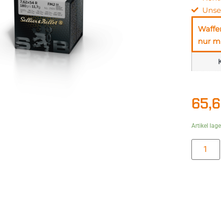
Unse
Waffe
nur mi
K
65,
Artikel lag