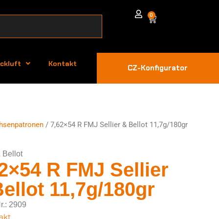
0
ckluft
Kontakt
CZ-Konfigurator
hsenpatronen
/ 7,62×54 R FMJ Sellier & Bellot 11,7g/180gr
 Bellot
2×54 R FMJ Sellier
ellot 11,7g/180gr
Nr.: 2909
akt