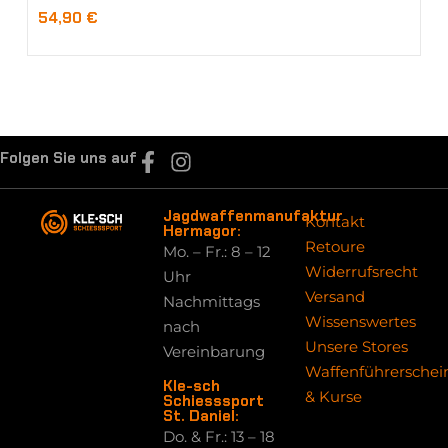
54,90
€
Folgen Sie uns auf
Jagdwaffenmanufaktur
Kontakt
Hermagor:
Retoure
Mo. – Fr.: 8 – 12
Widerrufsrecht
Uhr
Versand
Nachmittags
Wissenswertes
nach
Unsere Stores
Vereinbarung
Waffenführerschei
Kle-sch
& Kurse
Schiesssport
St. Daniel:
Do. & Fr.: 13 – 18