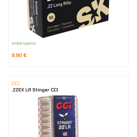
Artikel lagernd
9,90
€
CCI
.22EX LR Stinger CCI