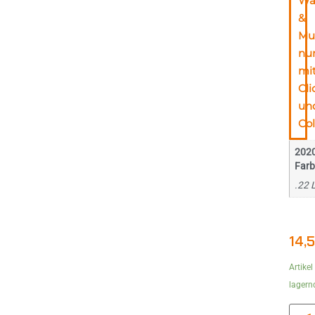
Wa
&
Mu
nu
mi
Cli
un
Col
202
Farb
.22 
14,
Artikel
lagern