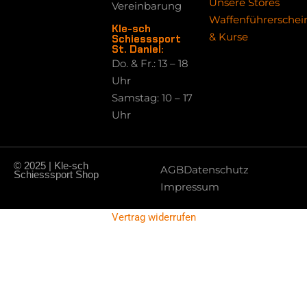
Unsere Stores
Vereinbarung
Waffenführerschei
Kle-sch
& Kurse
Schiesssport
St. Daniel:
Do. & Fr.: 13 – 18
Uhr
Samstag: 10 – 17
Uhr
© 2025 | Kle-sch
AGB
Datenschutz
Schiesssport Shop
Impressum
Vertrag widerrufen