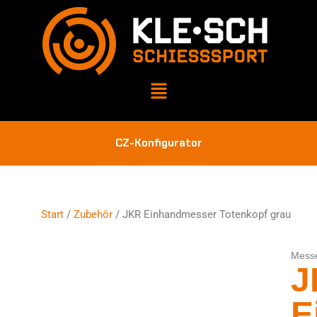
CZ-Konfigurator
Start
/
Zubehör
/ JKR Einhandmesser Totenkopf grau
Mess
J
E