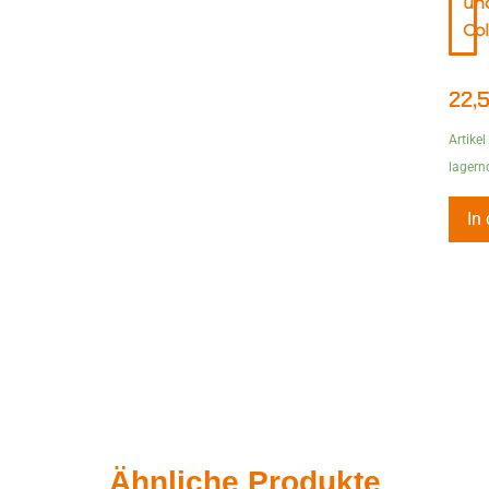
un
Col
22,
Artikel
lagern
In
Ähnliche Produkte