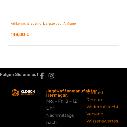
Artikel nicht lagernd. Lieferzeit auf Anfrage
149,00
€
Folgen Sie uns auf
Jagdwaffenmanufaktur
Kontakt
Hermagor:
Retoure
Mo. – Fr.: 8 – 12
Widerrufsrecht
Uhr
Versand
Nachmittags
Wissenswertes
nach