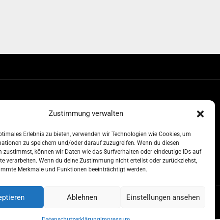
Zustimmung verwalten
srecht
ptimales Erlebnis zu bieten, verwenden wir Technologien wie Cookies, um
mationen zu speichern und/oder darauf zuzugreifen. Wenn du diesen
wertes
 zustimmst, können wir Daten wie das Surfverhalten oder eindeutige IDs auf
tores
te verarbeiten. Wenn du deine Zustimmung nicht erteilst oder zurückziehst,
hrerschein & Kurse
immte Merkmale und Funktionen beeinträchtigt werden.
ptieren
Ablehnen
Einstellungen ansehen
m
Datenschutzerklärung
Impressum