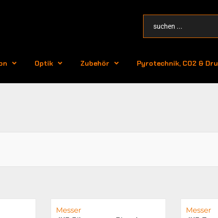
on
Optik
Zubehör
Pyrotechnik, CO2 & Dru
Messer
Messer