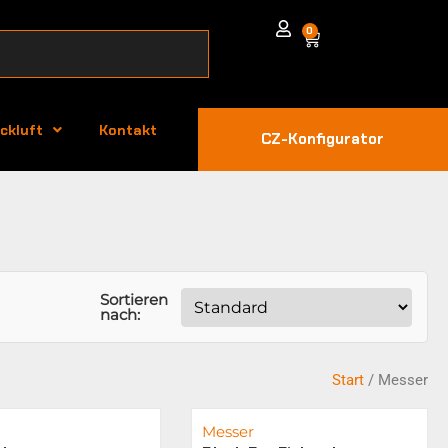
0
ckluft
Kontakt
CZ-Konfigurator
Sortieren
nach:
Start
/ Messer
Messer