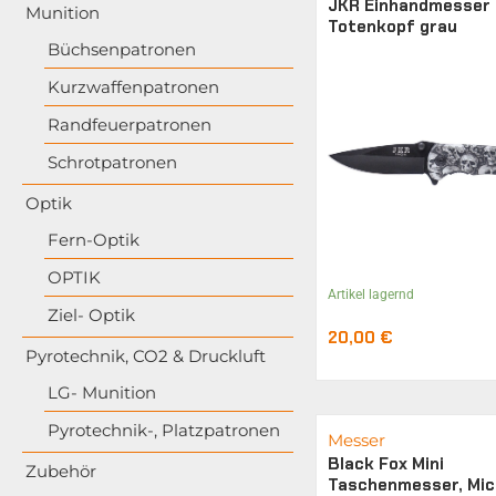
JKR Einhandmesser
Munition
Totenkopf grau
Büchsenpatronen
Kurzwaffenpatronen
Randfeuerpatronen
Schrotpatronen
Optik
Fern-Optik
OPTIK
Artikel lagernd
Ziel- Optik
20,00
€
Pyrotechnik, CO2 & Druckluft
LG- Munition
Pyrotechnik-, Platzpatronen
Messer
Black Fox Mini
Zubehör
Taschenmesser, Mic