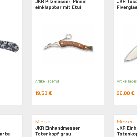
JKR Pilzmesser, Pinsel
JKR Tas
einklappbar mit Etui
Fivergla
Artikel lagernd
Artikel lage
19,50
€
26,00
€
Messer
Messer
JKR Einhandmesser
JKR Ein
arta
Totenkopf grau
Totenko