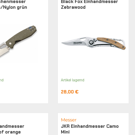
chenmesser
Black Fox Einhandmesser
s/Nylon grün
Zebrawood
rnd
Artikel lagernd
28,00
€
Messer
handmesser
JKR Einhandmesser Camo
pf orange
Mini