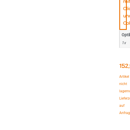
mi
Cli
un
Col
Opti
1x
152
Artikel
nicht
lagern
Lieferz
auf
Anfrag